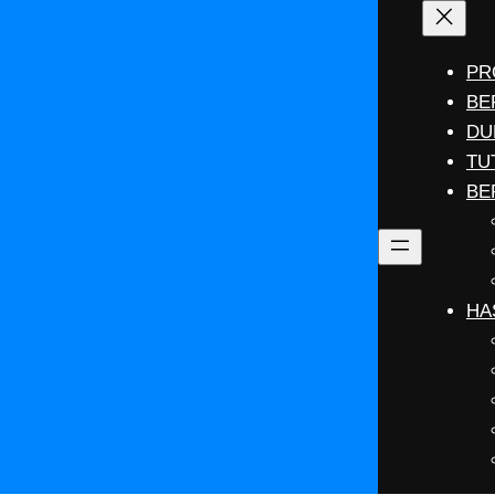
PR
BE
DU
TU
BE
HA