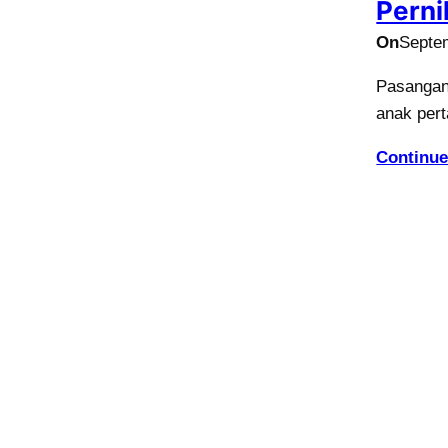
Pern
On
Septe
Pasangan 
anak per
Continue