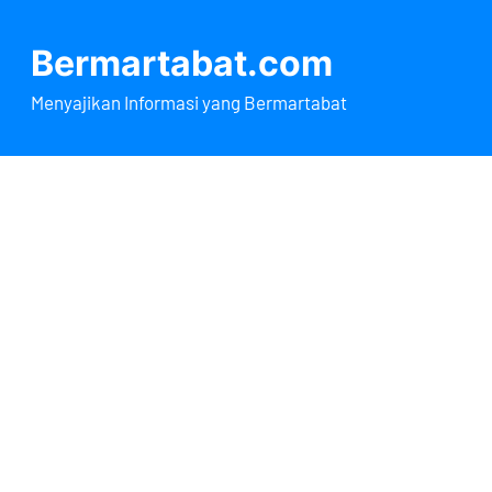
Lewati
ke
Bermartabat.com
konten
Menyajikan Informasi yang Bermartabat