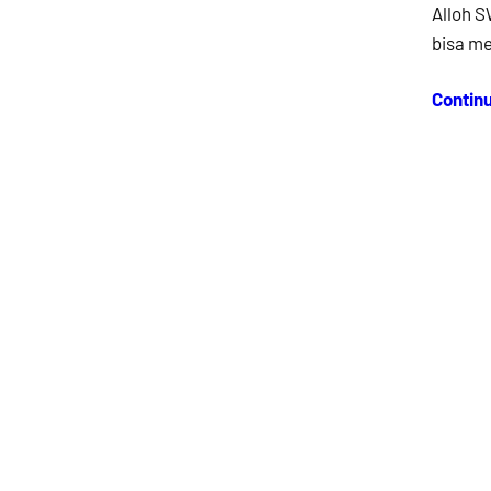
Alloh 
bisa m
Contin