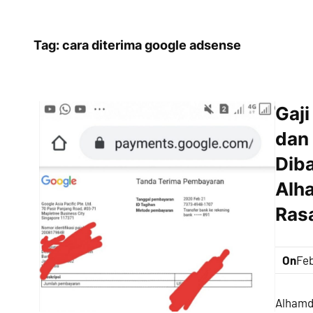
Tag:
cara diterima google adsense
Gaj
dan 
Diba
Alha
Ras
On
Feb
Alhamdu