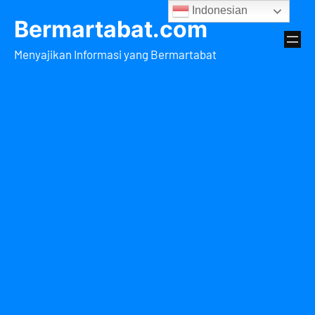
Lewati
Indonesian
Bermartabat.com
ke
konten
Menyajikan Informasi yang Bermartabat