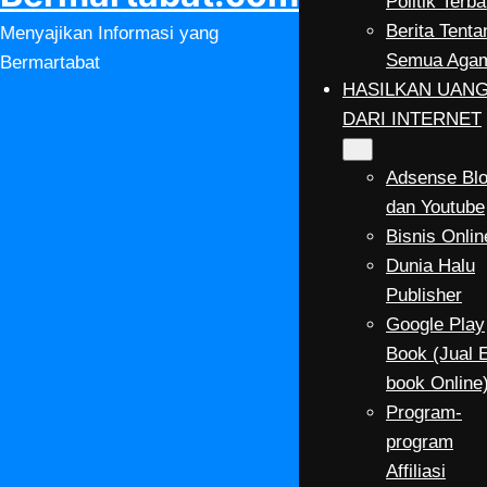
Politik Terba
Berita Tenta
Menyajikan Informasi yang
Semua Aga
Bermartabat
HASILKAN UAN
DARI INTERNET
Adsense Bl
dan Youtube
Bisnis Onlin
Dunia Halu
Publisher
Google Play
Book (Jual 
book Online
Program-
program
Affiliasi