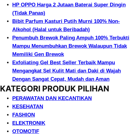
HP OPPO Harga 2 Jutaan Baterai Super Dingin
(Tidak Panas)
Bibit Parfum Kasturi Putih Murni 100% Non-
Alkohol (Halal untuk Beribadah)
Penumbuh Brewok Paling Ampuh 100% Terbukti
Mampu Menumbuhkan Brewok Walaupun Tidak
Memiliki Gen Brewok
Exfoliating Gel Best Seller Terbaik Mampu
Mengangkat Sel Kulit Mati dan Daki di Wajah
Dengan Sangat Cepat, Mudah dan Aman
KATEGORI PRODUK PILIHAN
PERAWATAN DAN KECANTIKAN
KESEHATAN
FASHION
ELEKTRONIK
OTOMOTIF