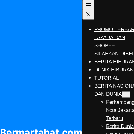
Lewati
ke
konten
PROMO TERBA
LAZADA DAN
SHOPEE
SILAHKAN DIBEL
BERITA HIBURA
DUNIA HIBURAN
TUTORIAL
BERITA NASION
DAN DUNIA
Perkemban
Kota Jakart
Terbaru
Berita Dunia
Bermartabat.com