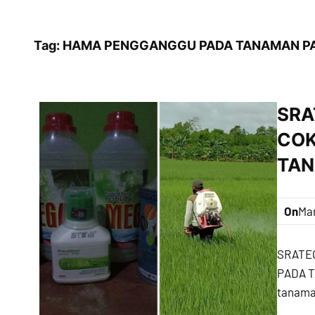
Tag:
HAMA PENGGANGGU PADA TANAMAN PA
SRA
COK
TAN
On
Mar
SRATE
PADA T
tanama