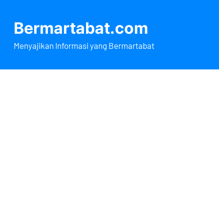
Lewati
ke
Bermartabat.com
konten
Menyajikan Informasi yang Bermartabat