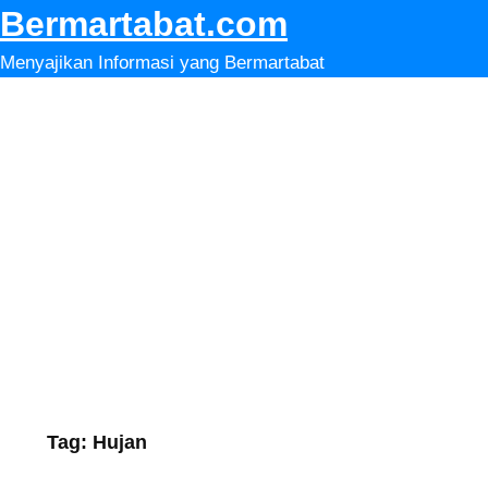
Lewati
Bermartabat.com
ke
Menyajikan Informasi yang Bermartabat
konten
Tag:
Hujan