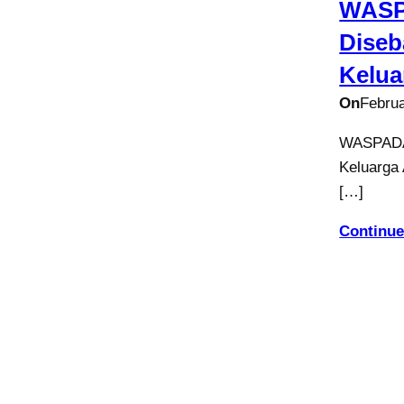
WASPA
Diseb
Kelua
On
Februa
WASPADA !
Keluarga 
[…]
Continue