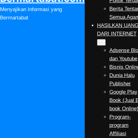
Politik Terba
Berita Tenta
Menyajikan Informasi yang
Semua Aga
Bermartabat
HASILKAN UAN
DARI INTERNET
Adsense Bl
dan Youtube
Bisnis Onlin
Dunia Halu
Publisher
Google Play
Book (Jual 
book Online
Program-
program
Affiliasi