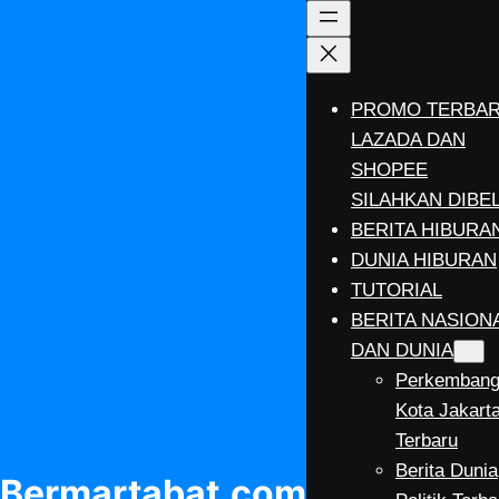
Lewati
ke
konten
PROMO TERBA
LAZADA DAN
SHOPEE
SILAHKAN DIBEL
BERITA HIBURA
DUNIA HIBURAN
TUTORIAL
BERITA NASION
DAN DUNIA
Perkemban
Kota Jakart
Terbaru
Berita Dunia
Bermartabat.com