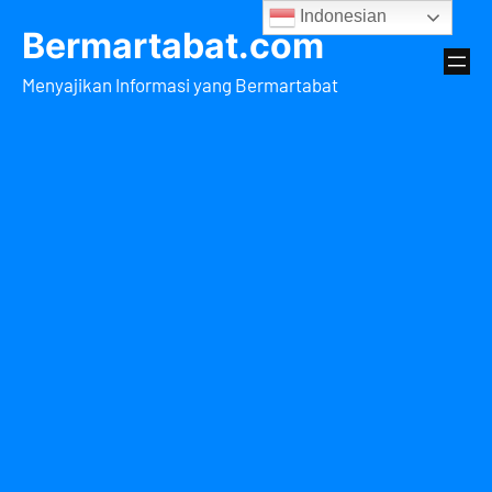
Lewati
Indonesian
Bermartabat.com
ke
konten
Menyajikan Informasi yang Bermartabat