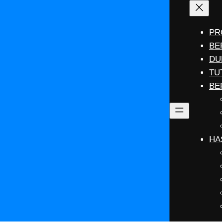
PR
BE
DU
TU
BE
HA