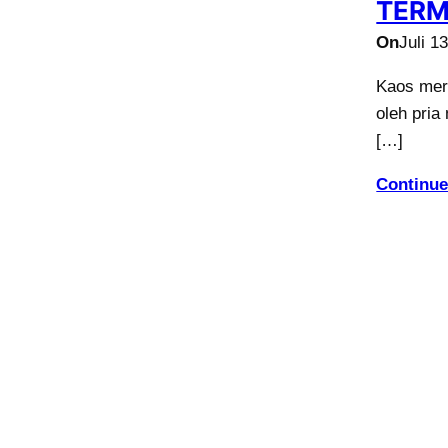
TERM
On
Juli 1
Kaos mer
oleh pria
[…]
Continue