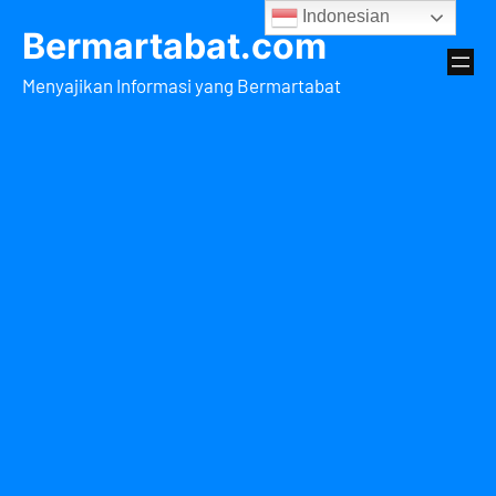
Lewati
Indonesian
Bermartabat.com
ke
konten
Menyajikan Informasi yang Bermartabat