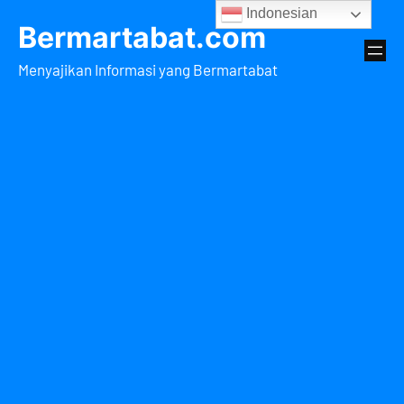
Lewati
Indonesian
Bermartabat.com
ke
konten
Menyajikan Informasi yang Bermartabat