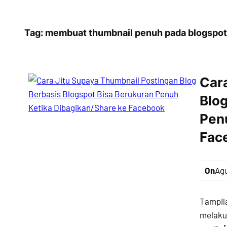
Tag:
membuat thumbnail penuh pada blogspot 
Car
Blog
Pen
Fac
On
Agu
Tampila
melakuk