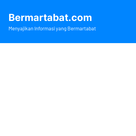
Lewati
ke
Bermartabat.com
konten
Menyajikan Informasi yang Bermartabat