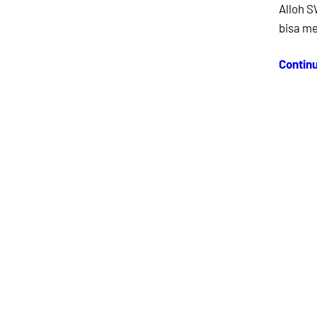
Alloh 
bisa m
Contin