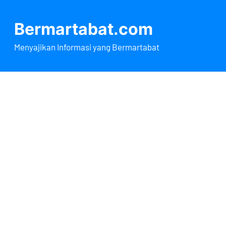
Lewati
ke
Bermartabat.com
konten
Menyajikan Informasi yang Bermartabat