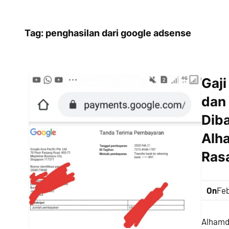
Tag:
penghasilan dari google adsense
Gaj
dan 
Diba
Alha
Ras
On
Feb
Alhamdu