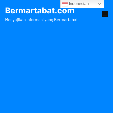
Lewati
Indonesian
Bermartabat.com
ke
konten
Menyajikan Informasi yang Bermartabat