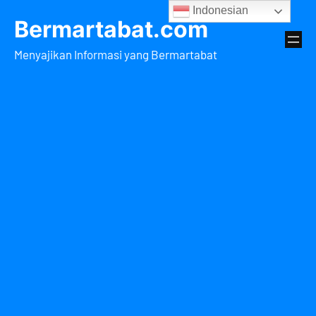
Lewati
Indonesian
Bermartabat.com
ke
konten
Menyajikan Informasi yang Bermartabat