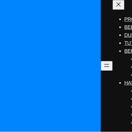
PR
BE
DU
TU
BE
HA