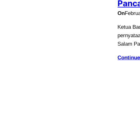
Panca
On
Februa
Ketua Bad
pernyataa
Salam Pa
Continue