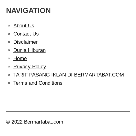
NAVIGATION
About Us
Contact Us
Disclaimer
Dunia Hiburan
Home
Privacy Policy
TARIF PASANG IKLAN DI BERMARTABAT.COM
Terms and Conditions
Twitter
Faceb
Ins
© 2022 Bermartabat.com