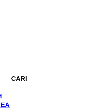
CARI
H
REA