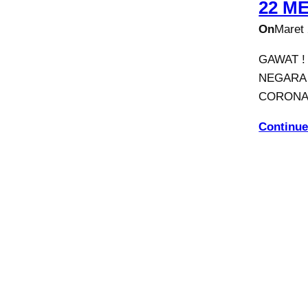
22 M
On
Maret 
GAWAT !
NEGARA 
CORONA 
Continue