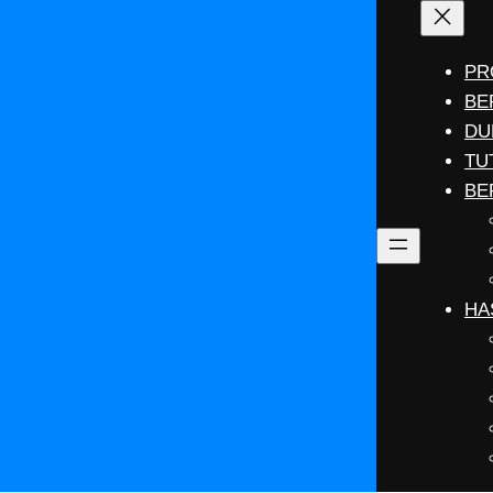
PR
BE
DU
TU
BE
HA