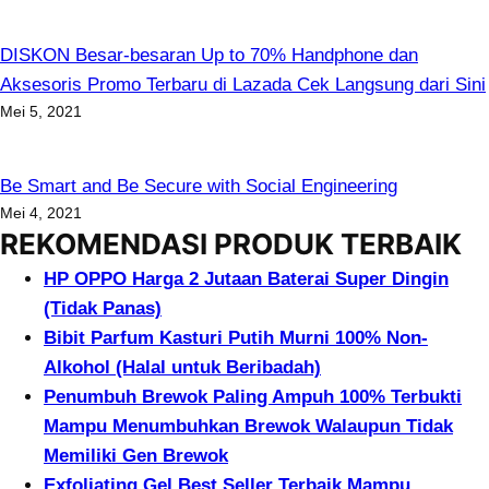
DISKON Besar-besaran Up to 70% Handphone dan
Aksesoris Promo Terbaru di Lazada Cek Langsung dari Sini
Mei 5, 2021
Be Smart and Be Secure with Social Engineering
Mei 4, 2021
REKOMENDASI PRODUK TERBAIK
HP OPPO Harga 2 Jutaan Baterai Super Dingin
(Tidak Panas)
Bibit Parfum Kasturi Putih Murni 100% Non-
Alkohol (Halal untuk Beribadah)
Penumbuh Brewok Paling Ampuh 100% Terbukti
Mampu Menumbuhkan Brewok Walaupun Tidak
Memiliki Gen Brewok
Exfoliating Gel Best Seller Terbaik Mampu