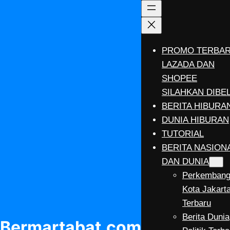
Lewati
ke
konten
PROMO TERBA
LAZADA DAN
SHOPEE
SILAHKAN DIBEL
BERITA HIBURA
DUNIA HIBURAN
TUTORIAL
BERITA NASION
DAN DUNIA
Perkemban
Kota Jakart
Terbaru
Berita Dunia
Bermartabat.com