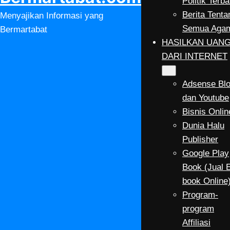
Politik Terba
Berita Tenta
Menyajikan Informasi yang
Semua Aga
Bermartabat
HASILKAN UAN
DARI INTERNET
Adsense Bl
dan Youtube
Bisnis Onlin
Dunia Halu
Publisher
Google Play
Book (Jual 
book Online
Program-
program
Affiliasi