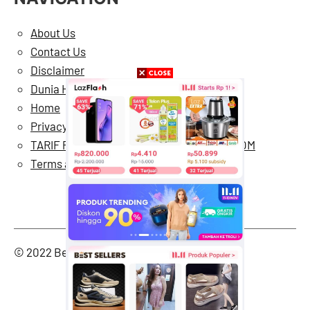
About Us
Contact Us
Disclaimer
Dunia Hiburan
Home
Privacy Policy
TARIF PASANG IKLAN DI BERMARTABAT.COM
Terms and Conditions
Twitter
Faceb
Ins
© 2022 Bermartabat.com