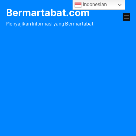
Lewati
Indonesian
Bermartabat.com
ke
konten
Menyajikan Informasi yang Bermartabat