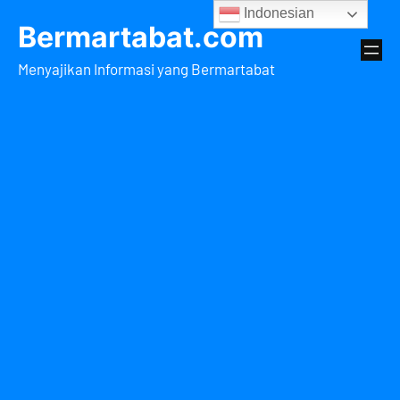
Lewati
Indonesian
Bermartabat.com
ke
konten
Menyajikan Informasi yang Bermartabat