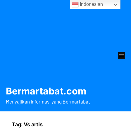
Lewati
Indonesian
ke
konten
Bermartabat.com
Menyajikan Informasi yang Bermartabat
Tag:
Vs artis