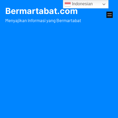
Lewati
Indonesian
Bermartabat.com
ke
konten
Menyajikan Informasi yang Bermartabat