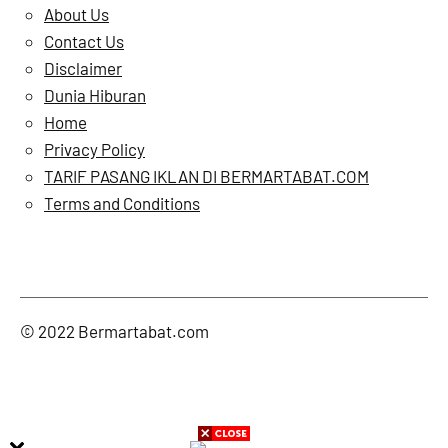
About Us
Contact Us
Disclaimer
Dunia Hiburan
Home
Privacy Policy
TARIF PASANG IKLAN DI BERMARTABAT.COM
Terms and Conditions
Twitter
Faceb
Ins
© 2022 Bermartabat.com