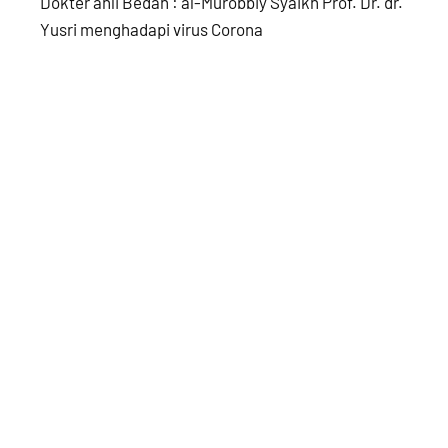
Dokter ahli Bedah : al-Murobbiy Syaikh Prof. Dr. dr.
Yusri menghadapi virus Corona