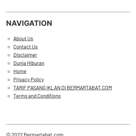
NAVIGATION
About Us
Contact Us
Disclaimer
Dunia Hiburan
Home
Privacy Policy
TARIF PASANG IKLAN DI BERMARTABAT.COM
Terms and Conditions
Twitter
Faceb
Ins
© 2022 Bermartabat.com