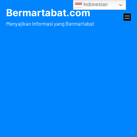
Lewati
Indonesian
Bermartabat.com
ke
konten
Menyajikan Informasi yang Bermartabat