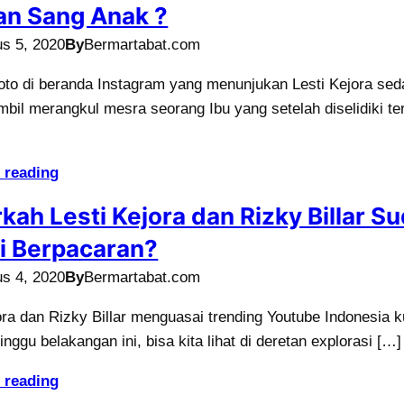
n Sang Anak ?
s 5, 2020
By
Bermartabat.com
oto di beranda Instagram yang menunjukan Lesti Kejora se
bil merangkul mesra seorang Ibu yang setelah diselidiki te
 reading
kah Lesti Kejora dan Rizky Billar S
i Berpacaran?
s 4, 2020
By
Bermartabat.com
ora dan Rizky Billar menguasai trending Youtube Indonesia 
inggu belakangan ini, bisa kita lihat di deretan explorasi […]
 reading