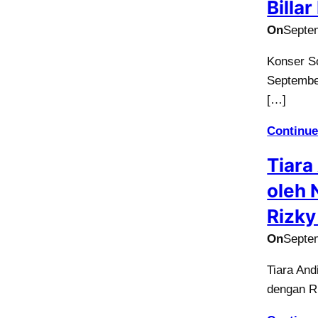
Billa
On
Septe
Konser S
September
[…]
Continue
Tiara
oleh 
Rizky 
On
Septe
Tiara And
dengan Ri