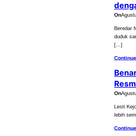
denga
On
Agustu
Beredar f
duduk sam
[…]
Continue
Benar
Resm
On
Agustu
Lesti Kej
lebih sem
Continue