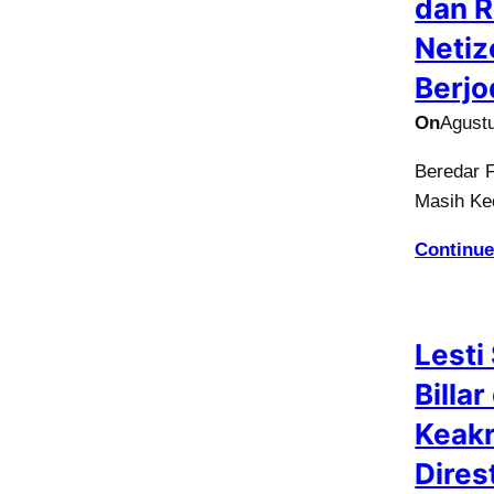
dan R
Netiz
Berjo
On
Agust
Beredar F
Masih Kec
Continue
Lesti
Billa
Keakr
Dires