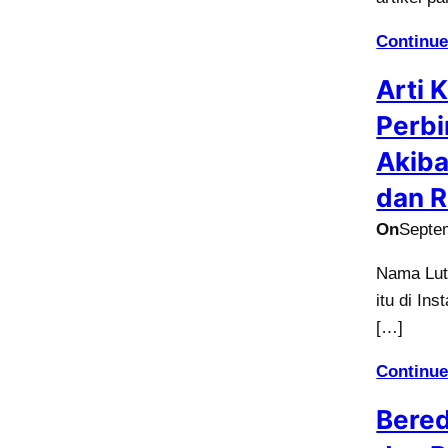
Continue
Arti 
Perbi
Akiba
dan R
On
Septe
Nama Lutf
itu di In
[…]
Continue
Bered