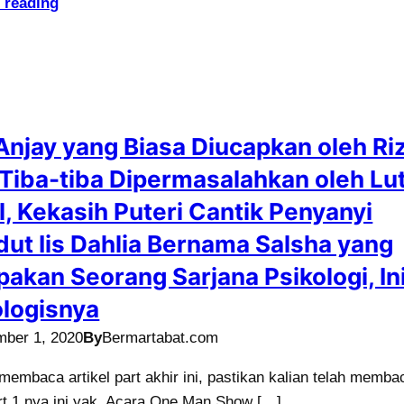
 reading
Anjay yang Biasa Diucapkan oleh Ri
r Tiba-tiba Dipermasalahkan oleh Lut
l, Kekasih Puteri Cantik Penyanyi
ut Iis Dahlia Bernama Salsha yang
akan Seorang Sarjana Psikologi, In
logisnya
mber 1, 2020
By
Bermartabat.com
embaca artikel part akhir ini, pastikan kalian telah memba
art 1 nya ini yak. Acara One Man Show […]