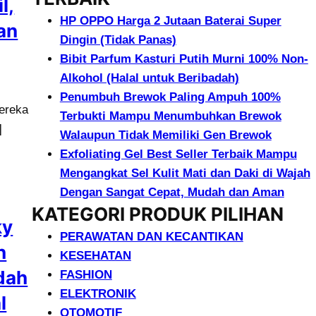
l,
HP OPPO Harga 2 Jutaan Baterai Super
an
Dingin (Tidak Panas)
Bibit Parfum Kasturi Putih Murni 100% Non-
Alkohol (Halal untuk Beribadah)
Penumbuh Brewok Paling Ampuh 100%
Mereka
Terbukti Mampu Menumbuhkan Brewok
]
Walaupun Tidak Memiliki Gen Brewok
Exfoliating Gel Best Seller Terbaik Mampu
Mengangkat Sel Kulit Mati dan Daki di Wajah
Dengan Sangat Cepat, Mudah dan Aman
KATEGORI PRODUK PILIHAN
ky
PERAWATAN DAN KECANTIKAN
h
KESEHATAN
dah
FASHION
ELEKTRONIK
l
OTOMOTIF