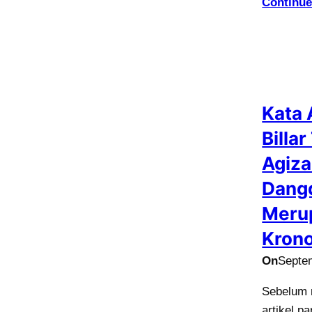
Continue
Kata 
Billa
Agiza
Dangd
Merup
Krono
On
Septe
Sebelum m
artikel p