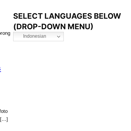
SELECT LANGUAGES BELOW
(DROP-DOWN MENU)
orong
Indonesian
s
foto
 […]