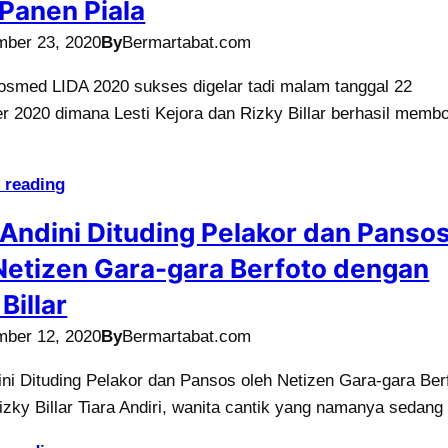
r Panen Piala
mber 23, 2020
By
Bermartabat.com
osmed LIDA 2020 sukses digelar tadi malam tanggal 22
 2020 dimana Lesti Kejora dan Rizky Billar berhasil memb
 reading
 Andini Dituding Pelakor dan Panso
Netizen Gara-gara Berfoto dengan
Billar
mber 12, 2020
By
Bermartabat.com
ini Dituding Pelakor dan Pansos oleh Netizen Gara-gara Ber
zky Billar Tiara Andiri, wanita cantik yang namanya sedang