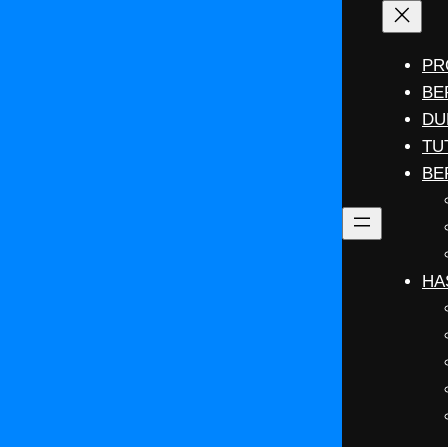
PR
BE
DU
TU
BE
HA